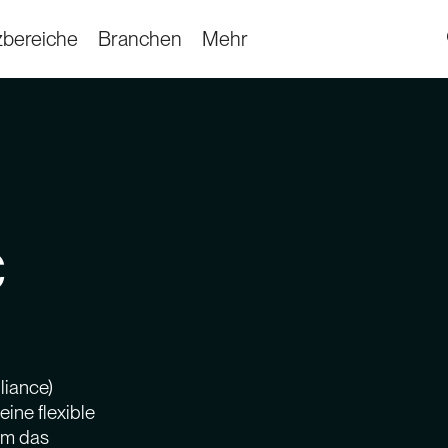
zbereiche
Branchen
Mehr
C
liance)
ine flexible
um das