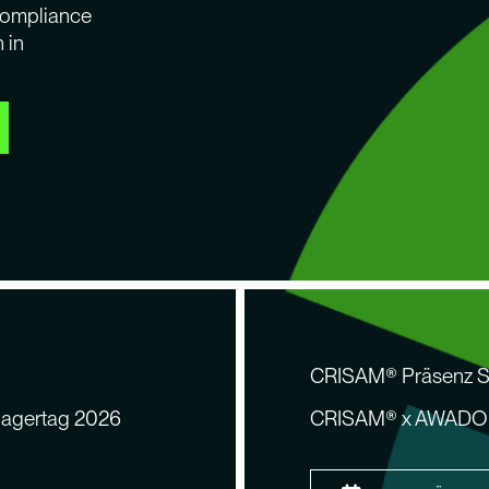
Compliance
 in
CRISAM® Präsenz S
nagertag 2026
CRISAM® x AWADO P