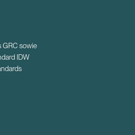
es GRC sowie
andard IDW
tandards