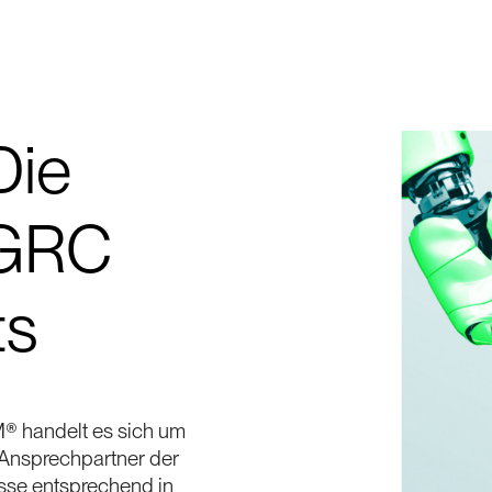
Die
 GRC
ts
® handelt es sich um
le Ansprechpartner der
se entsprechend in