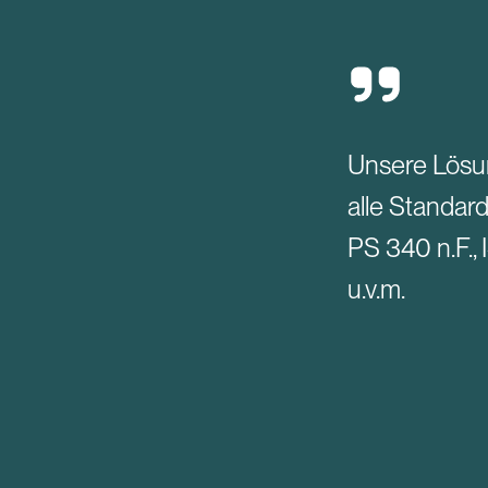
Unsere Lösun
alle Standar
PS 340 n.F.,
u.v.m.