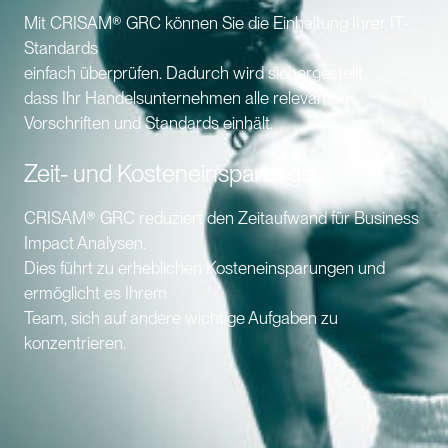
Mit CRISAM® GRC können Sie die Einhaltung Ihrer IT-
Standards
einfach überprüfen. Dadurch wird sichergestellt,
dass Ihr Handelsunternehmen alle relevanten
Vorschriften und Standards einhält.
Zeit- und Kosteneinsparungen
CRISAM® GRC reduziert den Zeitaufwand für Business
Impact Analysen.
Dies führt zu erheblichen Kosteneinsparungen und
ermöglicht es Ihrem
Team, sich auf andere wichtige Aufgaben zu
konzentrieren.