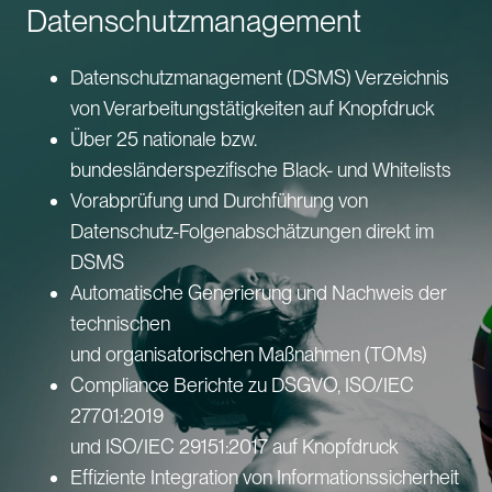
Datenschutzmanagement
Datenschutzmanagement (DSMS) Verzeichnis
von Verarbeitungstätigkeiten auf Knopfdruck
Über 25 nationale bzw.
bundesländerspezifische Black- und Whitelists
Vorabprüfung und Durchführung von
Datenschutz-Folgenabschätzungen direkt im
DSMS
Automatische Generierung und Nachweis der
technischen
und organisatorischen Maßnahmen (TOMs)
Compliance Berichte zu DSGVO, ISO/IEC
27701:2019
und ISO/IEC 29151:2017 auf Knopfdruck
Effiziente Integration von Informationssicherheit