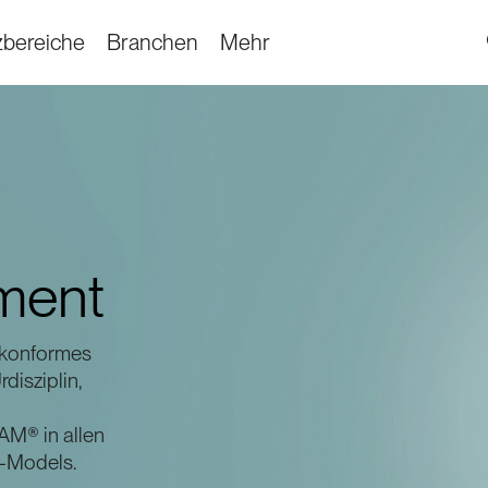
zbereiche
Branchen
Mehr
ment
 konformes
disziplin,
AM® in allen
e-Models.