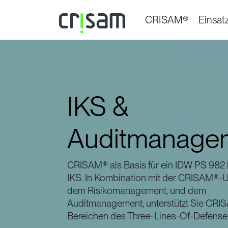
CRISAM®
Einsat
IKS &
Auditmanage
CRISAM® als Basis für ein IDW PS 982
IKS. In Kombination mit der CRISAM®-Ur
dem Risikomanagement, und dem
Auditmanagement, unterstützt Sie CRIS
Bereichen des Three-Lines-Of-Defens