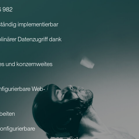
S 982
lständig implementierbar
linärer Datenzugriff dank
tes und konzernweites
nfigurierbare Web-
beiten
onfigurierbare