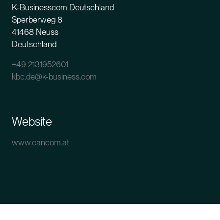
K-Businesscom Deutschland
Sperberweg 8
41468 Neuss
Deutschland
+49 2131952601
kbc.de@k-business.com
Website
www.cancom.at